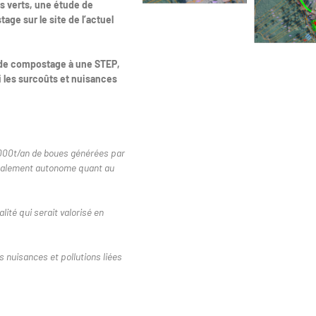
s verts, une étude de
age sur le site de l’actuel
e de compostage à une STEP,
si les surcoûts et nuisances
s 1000t/an de boues générées par
totalement autonome quant au
té qui serait valorisé en
 nuisances et pollutions liées