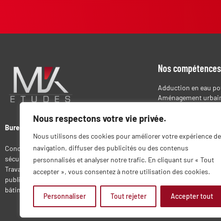
Nos compétences
Adduction en eau po
Aménagement urbai
Assainissement
Nous respectons votre vie privée.
Déchèterie
Dossier administrati
Bureau d’études VRD
Nous utilisons des cookies pour améliorer votre expérience de
Environnement
Équipement sportif e
navigation, diffuser des publicités ou des contenus
Conception, requalification ou mise en
Lotissement
sécurité des espaces publics.
personnalisés et analyser notre trafic. En cliquant sur « Tout
Réseaux secs
Travaux d’aménagement des espaces
accepter », vous consentez à notre utilisation des cookies.
Voirie
publics : centre village, abords de
bâtiments publics, stationnements…
Personnaliser
Tout rejeter
Accepter tout