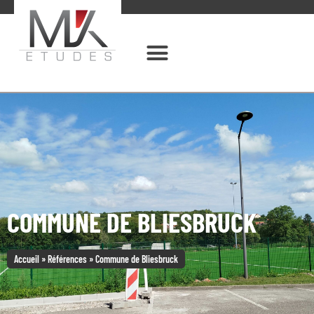
COMMUNE DE BLIESBRUCK
Accueil
»
Références
»
Commune de Bliesbruck