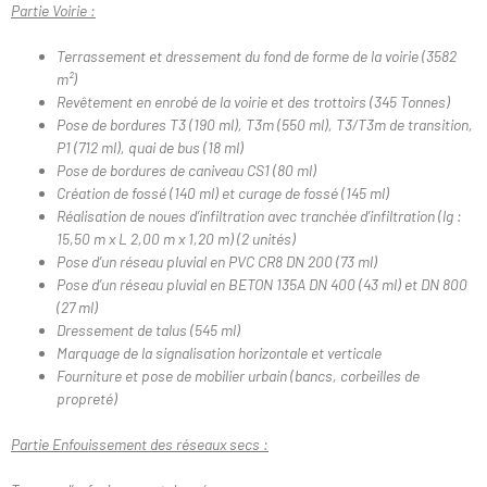
Partie Voirie :
Terrassement et dressement du fond de forme de la voirie (3582
m²)
Revêtement en enrobé de la voirie et des trottoirs (345 Tonnes)
Pose de bordures T3 (190 ml), T3m (550 ml), T3/T3m de transition,
P1 (712 ml), quai de bus (18 ml)
Pose de bordures de caniveau CS1 (80 ml)
Création de fossé (140 ml) et curage de fossé (145 ml)
Réalisation de noues d’infiltration avec tranchée d’infiltration (lg :
15,50 m x L 2,00 m x 1,20 m) (2 unités)
Pose d’un réseau pluvial en PVC CR8 DN 200 (73 ml)
Pose d’un réseau pluvial en BETON 135A DN 400 (43 ml) et DN 800
(27 ml)
Dressement de talus (545 ml)
Marquage de la signalisation horizontale et verticale
Fourniture et pose de mobilier urbain (bancs, corbeilles de
propreté)
Partie Enfouissement des réseaux secs :