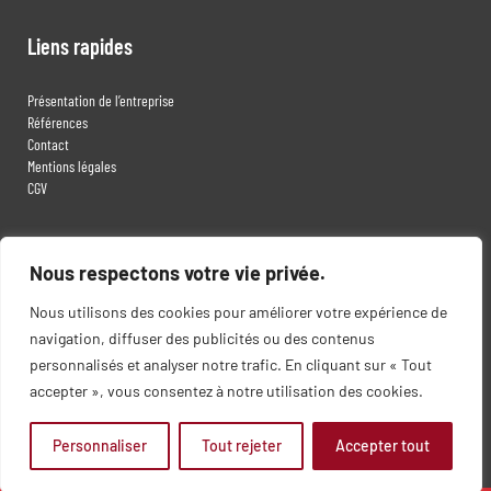
Liens rapides
Présentation de l’entreprise
Références
Contact
Mentions légales
CGV
Contact
Nous respectons votre vie privée.
MK ETUDES
Nous utilisons des cookies pour améliorer votre expérience de
3, rue de Metz
navigation, diffuser des publicités ou des contenus
57990 IPPLING
personnalisés et analyser notre trafic. En cliquant sur « Tout
accepter », vous consentez à notre utilisation des cookies.
09 82 54 16 36
Personnaliser
Tout rejeter
Accepter tout